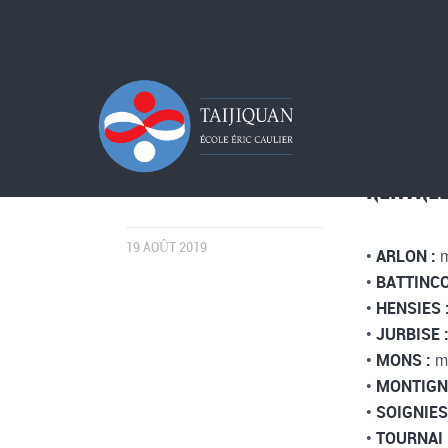
RENTRÉE
19 AOÛT 2019
•
ARLON :
•
BATTINC
•
HENSIES 
•
JURBISE 
•
m
MONS :
•
MONTIGN
•
SOIGNIES
•
TOURNAI 