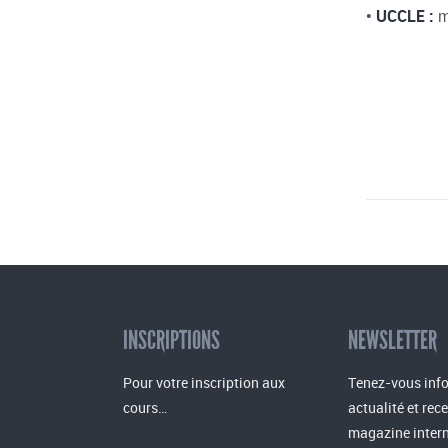
•
m
UCCLE :
INSCRIPTIONS
NEWSLETTER
Pour votre inscription aux
Tenez-vous info
cours…
actualité et rec
magazine intern