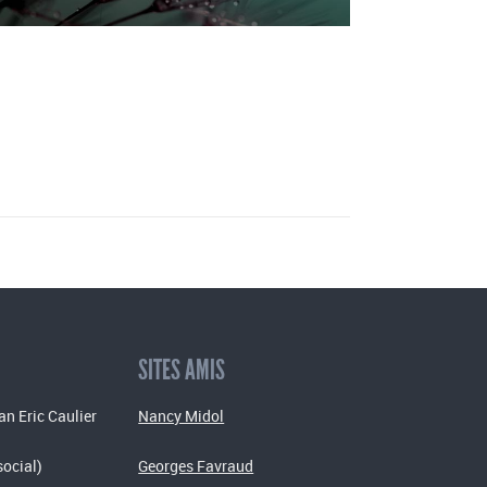
SITES AMIS
an Eric Caulier
Nancy Midol
social)
Georges Favraud