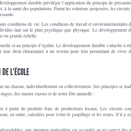
développement durable privilégie l’application du principe de précautio
, à la santé des populations. Parmi les solutions proposées, les circuits
essante.
aux conditions de vie. Les conditions de travail et environnementales 
ndividus tant sur le plan psychique que physique. Le développement d
ite ou grande échelle.
naturelle et au principe d’égalité. Le développement durable s’attache à ré
e leur droit élémentaire à un revenu juste leur permettant de vivre d
 DE L’ÉCOLE
 un chacun, individuellement ou collectivement. Ses principes se trad
stages, des master classes et de notre fête annuelle :
t à partir de produits frais de producteurs locaux. Les circuits cou
nt, en outre, calculées pour éviter le gaspillage et les restes. S’il y en
égradables, une attention particulière est accordée au tri correct des 