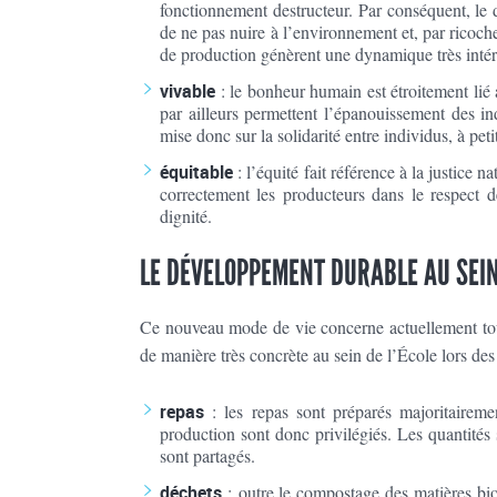
fonctionnement destructeur. Par conséquent, le 
de ne pas nuire à l’environnement et, par ricochet
de production génèrent une dynamique très intér
vivable
: le bonheur humain est étroitement lié 
par ailleurs permettent l’épanouissement des i
mise donc sur la solidarité entre individus, à pet
équitable
: l’équité fait référence à la justice 
correctement les producteurs dans le respect d
dignité.
LE DÉVELOPPEMENT DURABLE AU SEIN
Ce nouveau mode de vie concerne actuellement tout
de manière très concrète au sein de l’École lors des 
repas
: les repas sont préparés majoritairemen
production sont donc privilégiés. Les quantités so
sont partagés.
déchets
: outre le compostage des matières biod