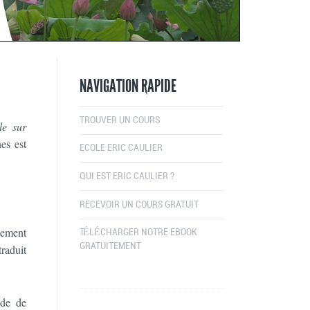
NAVIGATION RAPIDE
TROUVER UN COURS
le sur
es est
ECOLE ERIC CAULIER
QUI EST ERIC CAULIER ?
RECEVOIR UN COURS GRATUIT
pement
TÉLÉCHARGER NOTRE EBOOK
GRATUITEMENT
traduit
ode de