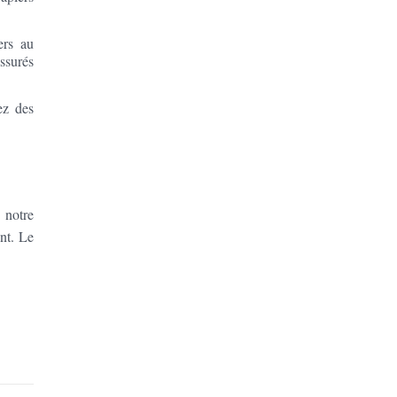
ers au
assurés
ez des
 notre
ent. Le