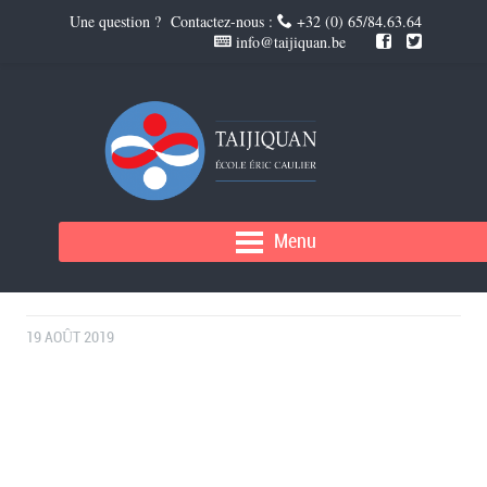
Une question ? Contactez-nous :
+32 (0) 65/84.63.64
info@taijiquan.be
NOS PROCHAINS ÉVÉNEMENTS : AOÛT –
Menu
SEPTEMBRE
19 AOÛT 2019