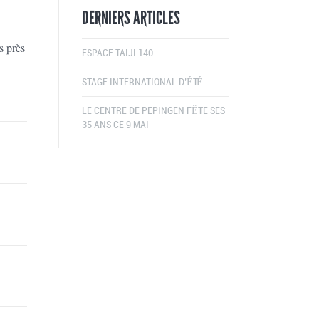
DERNIERS ARTICLES
s près
ESPACE TAIJI 140
STAGE INTERNATIONAL D’ÉTÉ
LE CENTRE DE PEPINGEN FÊTE SES
35 ANS CE 9 MAI