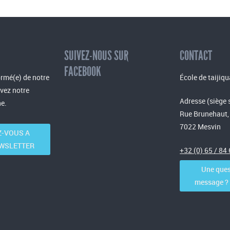
SUIVEZ-NOUS SUR
CONTACT
FACEBOOK
rmé(e) de notre
École de taijiqu
evez notre
Adresse (siège 
e.
Rue Brunehaut,
7022 Mesvin
-VOUS A
WSLETTER
+32 (0) 65 / 84
Une ques
message ? C