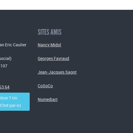
SITES AMIS
an Eric Caulier
Nancy Midol
social)
Georges Favraud
 107
Jean-Jacques Sagot
CoSoCo
 63 64
tion ? Un
Numediart
'est par ici