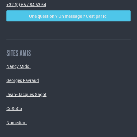
+32 (0) 65 / 84 63 64
Une question ? Un message ? C'est par ici
SITES AMIS
Nancy Midol
Georges Favraud
Jean-Jacques Sagot
CoSoCo
Numediart