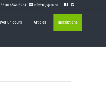
32 (0) 65/84.63.64
info@taijiquan.be
uver un cours
Articles
Inscriptions