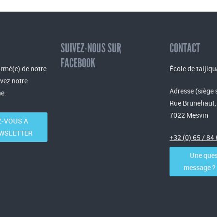
SUIVEZ-NOUS SUR
CONTACT
FACEBOOK
rmé(e) de notre
École de taijiqu
evez notre
Adresse (siège 
e.
Rue Brunehaut,
7022 Mesvin
-VOUS A
WSLETTER
+32 (0) 65 / 84
Une ques
message ? C