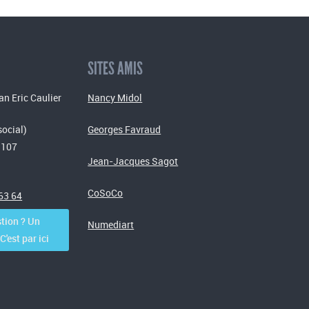
SITES AMIS
an Eric Caulier
Nancy Midol
social)
Georges Favraud
 107
Jean-Jacques Sagot
CoSoCo
 63 64
tion ? Un
Numediart
'est par ici