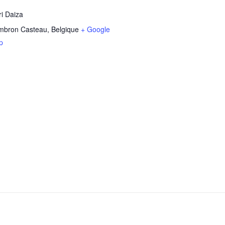
ri Daiza
mbron Casteau
,
Belgique
+ Google
p