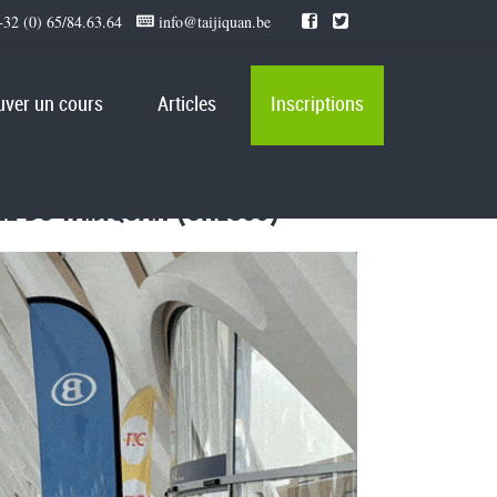
32 (0) 65/84.63.64
info@taijiquan.be
uver un cours
Articles
Inscriptions
LE DU TAIJIQUAN (UNESCO)