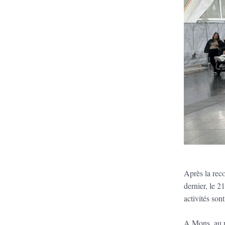
Après la rec
dernier, le 2
activités son
A Mons, au p