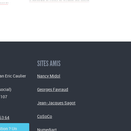
SITES AMIS
an Eric Caulier
Nancy Midol
social)
Georges Favraud
 107
Jean-Jacques Sagot
CoSoCo
 63 64
tion ? Un
Numediart