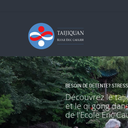
B
E
S
O
I
N
D
E
D
É
T
E
N
T
E
?
S
T
R
E
S
Découvrez le taij
et le qi gong dans
de l'Ecole Eric Ca