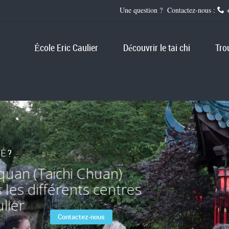
Une question ? Contactez-nous :
+
École Eric Caulier
Découvrir le tai chi
Tro
S
É
?
iquan (Taichi Chuan)
 les différents centres
ulier
Contactez-nous