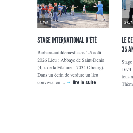
6 AVR
3 AVR
STAGE INTERNATIONAL D'ÉTÉ
LE C
35 A
Barbara-aufildemesflashs 1-5 août
2026 Lieu : Abbaye de Saint-Denis
Stage
(4, r. de la Filature – 7034 Obourg).
1674 
Dans un écrin de verdure un lieu
tous 
convivial en ...
lire la suite
Thème