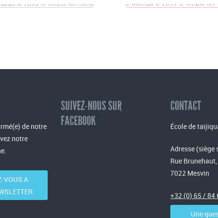
SUIVEZ-NOUS SUR
CONTACT
FACEBOOK
rmé(e) de notre
École de taijiqu
evez notre
Adresse (siège 
e.
Rue Brunehaut,
7022 Mesvin
-VOUS A
WSLETTER
+32 (0) 65 / 84
Une ques