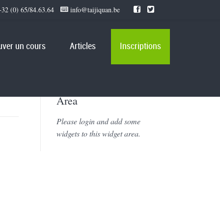
32 (0) 65/84.63.64
info@taijiquan.be
uver un cours
Articles
Inscriptions
Search Sidebar Widget
Area
Please login and add some
widgets to this widget area.