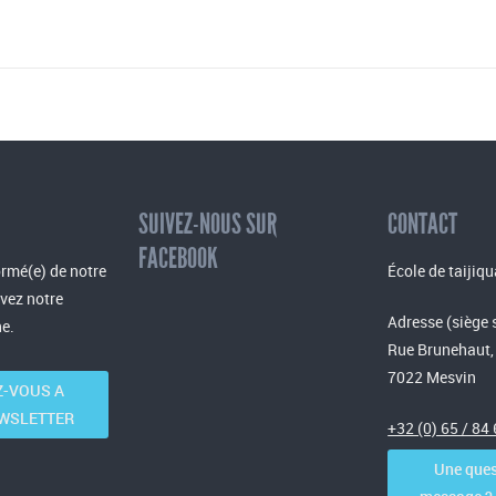
SUIVEZ-NOUS SUR
CONTACT
FACEBOOK
rmé(e) de notre
École de taijiqu
evez notre
Adresse (siège 
e.
Rue Brunehaut,
7022 Mesvin
-VOUS A
WSLETTER
+32 (0) 65 / 84
Une ques