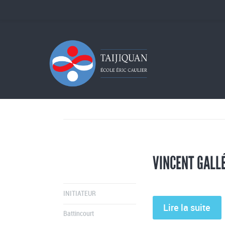
3 RESULTS FOR
GROUP: BATTINCOURT
VINCENT GALL
INITIATEUR
Lire la suite
Battincourt