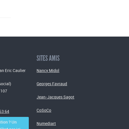
SITES AMIS
an Eric Caulier
Nancy Midol
social)
Georges Favraud
 107
Jean-Jacques Sagot
CoSoCo
 63 64
tion ? Un
Numediart