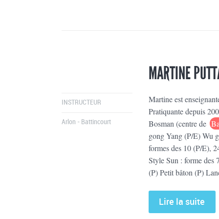
MARTINE PUTT
Martine est enseignant
INSTRUCTEUR
Pratiquante depuis 200
Bosman (centre de
Ba
Arlon - Battincourt
gong Yang (P/E) Wu g
formes des 10 (P/E), 24
Style Sun : forme des 
(P) Petit bâton (P) Lanc
Lire la suite