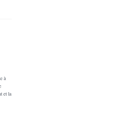
te à
e
t et la