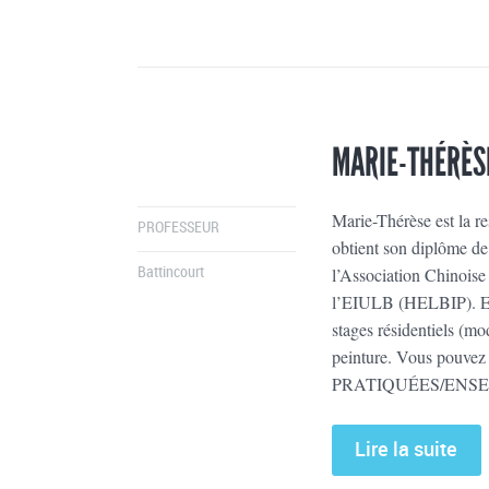
MARIE-THÉRÈS
Marie-Thérèse est la r
PROFESSEUR
obtient son diplôme de
l’Association Chinoise 
Battincourt
l’EIULB (HELBIP). Elle
stages résidentiels (mo
peinture. Vous pouvez 
PRATIQUÉES/ENSEIGNÉ
Lire la suite