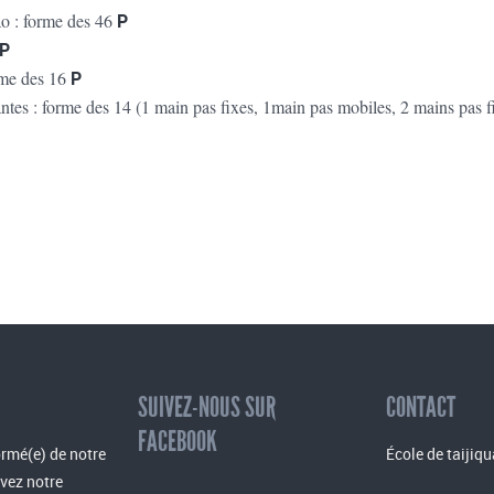
o : forme des 46
P
P
rme des 16
P
antes : forme des 14 (1 main pas fixes, 1main pas mobiles, 2 mains pas f
SUIVEZ-NOUS SUR
CONTACT
FACEBOOK
rmé(e) de notre
École de taijiqu
evez notre