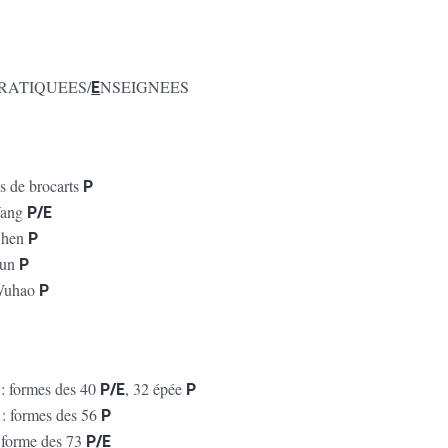
RATIQUEES/
E
NSEIGNEES
es de brocarts
P
Yang
P/E
Chen
P
Sun
P
Wuhao
P
 : formes des 40
P/E
, 32 épée
P
 : formes des 56
P
: forme des 73
P/E