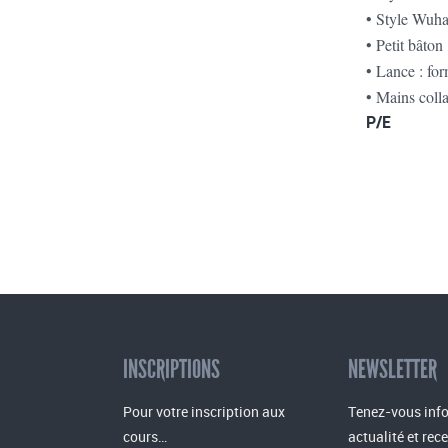
• Style Wuha
• Petit bâton
• Lance : fo
• Mains coll
P/E
INSCRIPTIONS
NEWSLETTER
Pour votre inscription aux
Tenez-vous info
cours…
actualité et rec