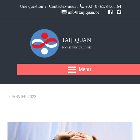
Une question ? Contactez-nous :
+32 (0) 65/84.63.64
info@taijiquan.be
NOUVEAU COURS À ASQUILLIES AU
Menu
CENTRE MÉDICAL EOLE
9 JANVIER 2023