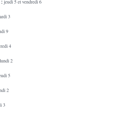
 :
jeudi 5 et vendredi 6
rdi 3
ndi 9
redi 4
lundi 2
eudi 5
ndi 2
i 3