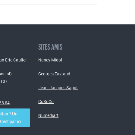
SITES AMIS
an Eric Caulier
Nancy Midol
social)
Georges Favraud
 107
Jean-Jacques Sagot
CoSoCo
 63 64
tion ? Un
Numediart
'est par ici