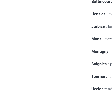
Battincourt
Hensies :
ma
Jurbise :
lu
Mons :
merc
Montigny :
Soignies :
j
Tournai :
lu
Uccle :
mard