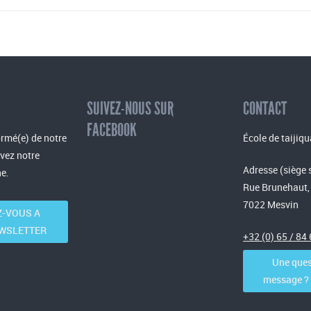
SUIVEZ-NOUS SUR
CONTACT
FACEBOOK
rmé(e) de notre
École de taijiqu
evez notre
Adresse (siège 
e.
Rue Brunehaut,
7022 Mesvin
-VOUS A
WSLETTER
+32 (0) 65 / 84
Une ques
message ? C