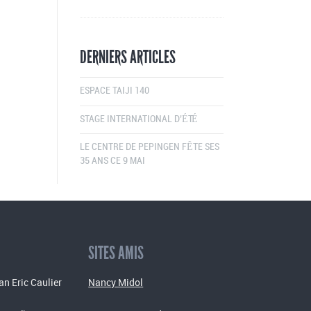
DERNIERS ARTICLES
ESPACE TAIJI 140
STAGE INTERNATIONAL D’ÉTÉ
LE CENTRE DE PEPINGEN FÊTE SES
35 ANS CE 9 MAI
SITES AMIS
an Eric Caulier
Nancy Midol