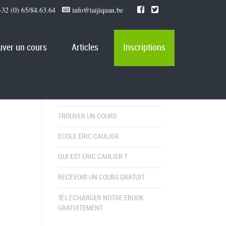
32 (0) 65/84.63.64
info@taijiquan.be
uver un cours
Articles
Inscriptions
NAVIGATION RAPIDE
TROUVER UN COURS
ECOLE ERIC CAULIER
QUI EST ERIC CAULIER ?
RECEVOIR UN COURS GRATUIT
TÉLÉCHARGER NOTRE EBOOK
GRATUITEMENT