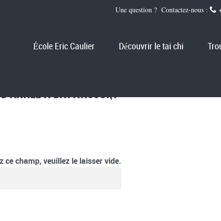
Une question ? Contactez-nous :
+
École Eric Caulier
Découvrir le tai chi
Tro
 D’ANNÉE À BATTINCOURT
 ce champ, veuillez le laisser vide.