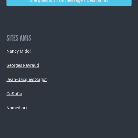
Une question ? Un message ? C'est par ici
SITES AMIS
Nancy Midol
Georges Favraud
Jean-Jacques Sagot
CoSoCo
Numediart