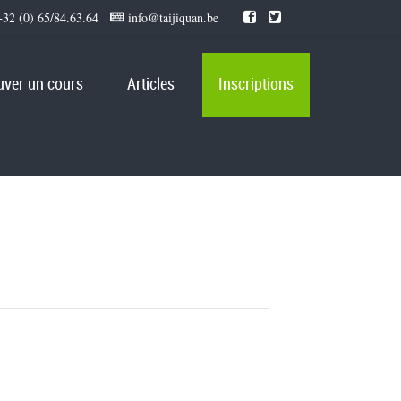
32 (0) 65/84.63.64
info@taijiquan.be
uver un cours
Articles
Inscriptions