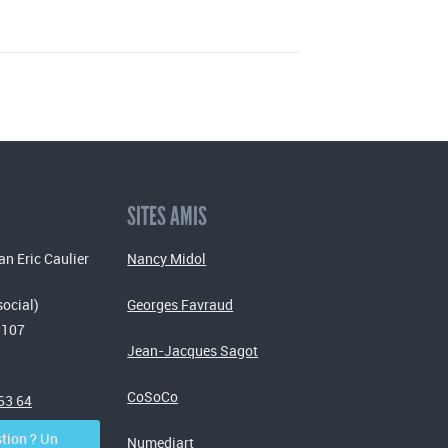
SITES AMIS
an Eric Caulier
Nancy Midol
social)
Georges Favraud
 107
Jean-Jacques Sagot
CoSoCo
 63 64
tion ? Un
Numediart