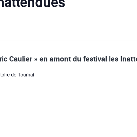
Inattendues
ic Caulier » en amont du festival les Inat
oire de Tournai