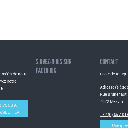
SUIVEZ-NOUS SUR
CONTACT
FACEBOOK
rmé(e) de notre
École de taijiqu
evez notre
Adresse (siège 
e.
Rue Brunehaut,
7022 Mesvin
-VOUS A
WSLETTER
+32 (0) 65 / 84
Une ques