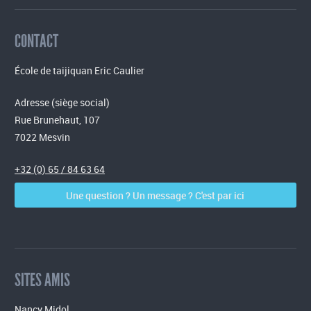
CONTACT
École de taijiquan Eric Caulier
Adresse (siège social)
Rue Brunehaut, 107
7022 Mesvin
+32 (0) 65 / 84 63 64
Une question ? Un message ? C'est par ici
SITES AMIS
Nancy Midol