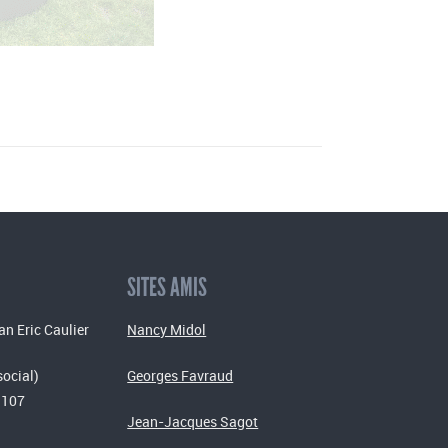
SITES AMIS
an Eric Caulier
Nancy Midol
social)
Georges Favraud
 107
Jean-Jacques Sagot