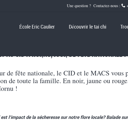
Une question ? Contactez-nous :
+
École Eric Caulier
Découvrir le tai chi
Tro
LET AU CID À HORNU, JOUR DE FÊTE NATIONALE !
ur de fête nationale, le CID et le MACS vous p
ion de toute la famille. En noir, jaune ou roug
ornu !
 est l’impact de la sécheresse sur notre flore locale? Balade sur 