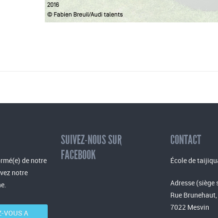
SUIVEZ-NOUS SUR
CONTACT
FACEBOOK
rmé(e) de notre
École de taijiqu
evez notre
Adresse (siège 
e.
Rue Brunehaut,
7022 Mesvin
-VOUS A