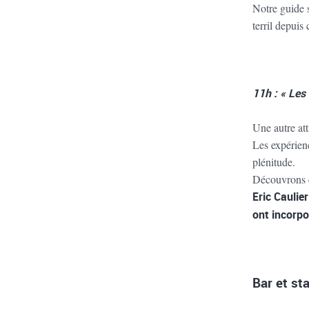
Notre guide s
terril depuis
11h : « Les 
Une autre att
Les expérien
plénitude.
Découvrons e
Eric Caulie
ont incorpo
Bar et st