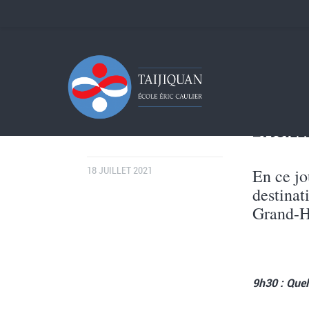
21 JUIL
En ce jo
18 JUILLET 2021
destinat
Grand-H
9h30 : Quel